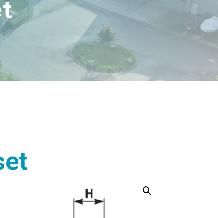
t
set