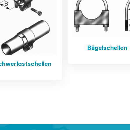
Bügelschellen
chwerlastschellen