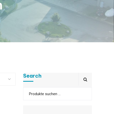
n
Search