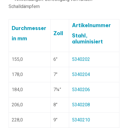
Schalldämpfern
Artikelnummer
Durchmesser
Zoll
Stahl,
in mm
aluminisiert
155,0
6″
5340202
178,0
7″
5340204
184,0
7¼”
5340206
206,0
8″
5340208
228,0
9″
5340210