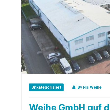
Unkategorisiert
By
Nis Weihe
Weihe GmbH auf d