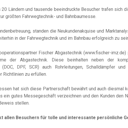
s 20 Ländern und tausende beeindruckte Besucher trafen sich d
r zur größten Fahrwegtechnik- und Bahnbaumesse.
ndenbetreuung, standen die Neukundenakquise und Marktanaly
terhin in der Fahrwegtechnik und im Bahnbau erfolgreich zu sein
erationspartner Fischer Abgastechnik (www.fischer-imz.de) 
me der Abgastechnik. Diese beinhalten neben der kompl
 (DOC, DPF, SCR) auch Rohrleitungen, Schalldämpfer und I
 Richtlinien zu erfüllen.
essen hat sich diese Partnerschaft bewährt und auch diesmal
rs ein gutes Messegeschäft verzeichnen und den Kunden den Nu
Beweis stellen.
 allen Besuchern für tolle und interessante persönliche 