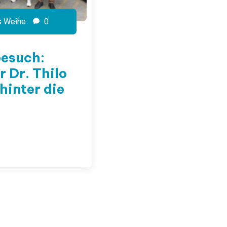
s Weihe
0
besuch:
 Dr. Thilo
hinter die